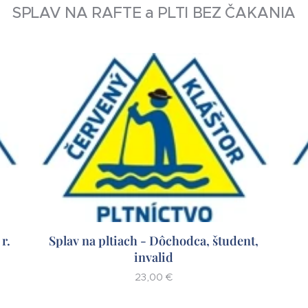
SPLAV NA RAFTE a PLTI BEZ ČAKANIA
r.
Splav na pltiach - Dôchodca, študent,
invalid
23,00
€