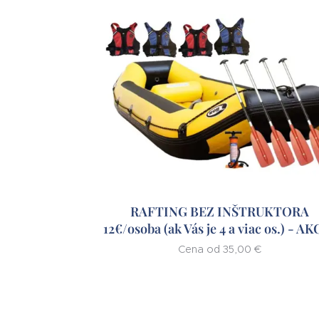
RAFTING BEZ INŠTRUKTORA
12€/osoba (ak Vás je 4 a viac os.) - A
Cena od
35,00
€