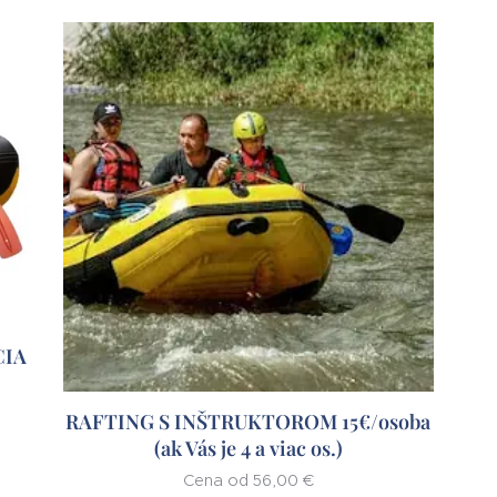
KCIA
RAFTING S INŠTRUKTOROM 15€/osoba
(ak Vás je 4 a viac os.)
Cena od
56,00
€