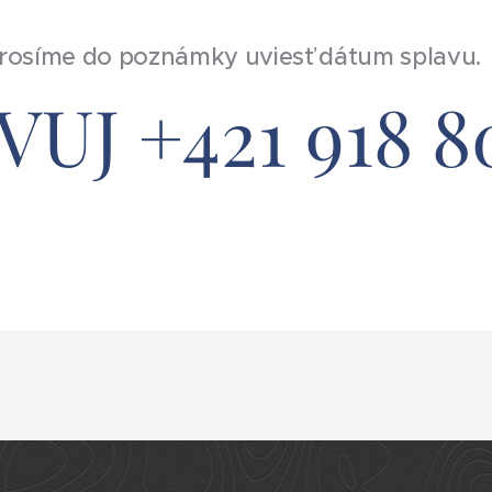
e prosíme do poznámky uviesť dátum splavu.
UJ +421 918 80